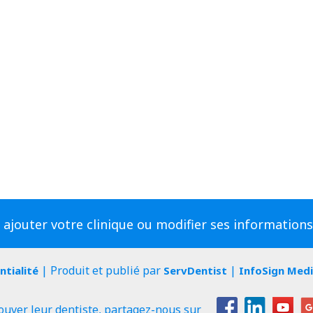
 ajouter votre clinique ou modifier ses information
| Produit et publié par
|
ntialité
ServDentist
InfoSign Med
ouver leur dentiste, partagez-nous sur