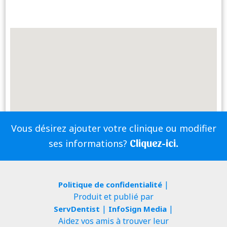
Vous désirez ajouter votre clinique ou modifier
Cliquez-ici.
ses informations?
|
Politique de confidentialité
Produit et publié par
|
|
ServDentist
InfoSign Media
Aidez vos amis à trouver leur