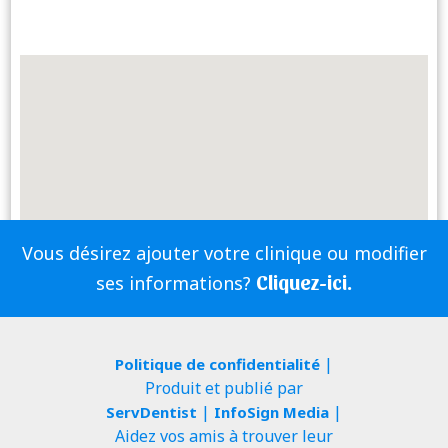
Vous désirez ajouter votre clinique ou modifier
Cliquez-ici.
ses informations?
|
Politique de confidentialité
Produit et publié par
|
|
ServDentist
InfoSign Media
Aidez vos amis à trouver leur