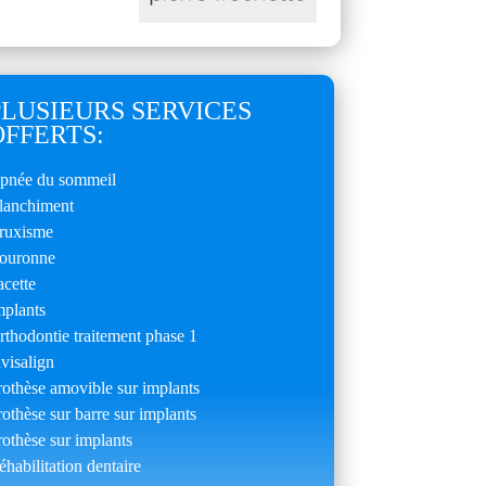
PLUSIEURS SERVICES
OFFERTS:
pnée du sommeil
lanchiment
ruxisme
ouronne
acette
mplants
rthodontie traitement phase 1
nvisalign
rothèse amovible sur implants
rothèse sur barre sur implants
rothèse sur implants
éhabilitation dentaire