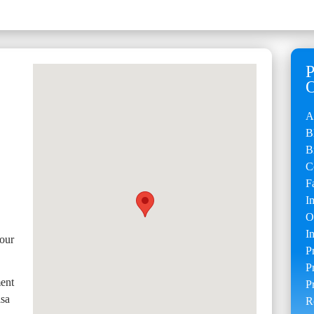
A
B
B
C
F
I
O
I
pour
P
P
ent
P
isa
R