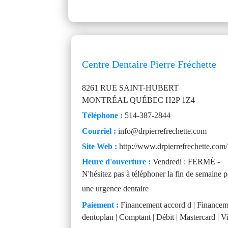
Centre Dentaire Pierre Fréchette
8261 RUE SAINT-HUBERT
MONTRÉAL
QUÉBEC
H2P 1Z4
Téléphone :
514-387-2844
Courriel :
info@drpierrefrechette.com
Site Web :
http://www.drpierrefrechette.com/
Heure d'ouverture :
Vendredi : FERMÉ -
N'hésitez pas à téléphoner la fin de semaine 
une urgence dentaire
Paiement :
Financement accord d | Financem
dentoplan | Comptant | Débit | Mastercard | V