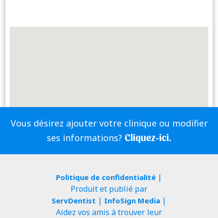
Vous désirez ajouter votre clinique ou modifier
Cliquez-ici.
ses informations?
|
Politique de confidentialité
Produit et publié par
|
|
ServDentist
InfoSign Media
Aidez vos amis à trouver leur