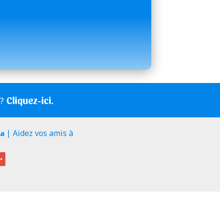
Cliquez-ici.
s?
| Aidez vos amis à
ia