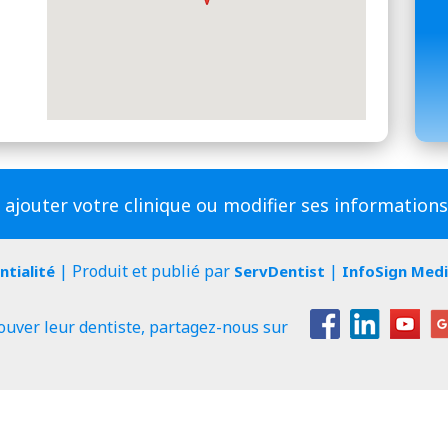
 ajouter votre clinique ou modifier ses information
| Produit et publié par
|
ntialité
ServDentist
InfoSign Med
ouver leur dentiste, partagez-nous sur