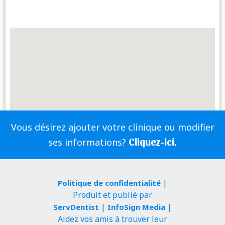
Vous désirez ajouter votre clinique ou modifier
Cliquez-ici.
ses informations?
|
Politique de confidentialité
Produit et publié par
|
|
ServDentist
InfoSign Media
Aidez vos amis à trouver leur