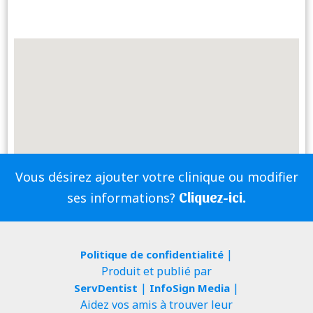
Vous désirez ajouter votre clinique ou modifier
Cliquez-ici.
ses informations?
|
Politique de confidentialité
Produit et publié par
|
|
ServDentist
InfoSign Media
Aidez vos amis à trouver leur