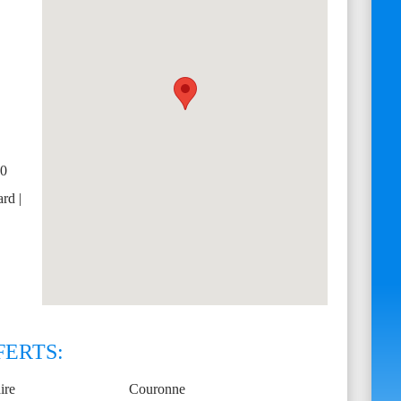
30
rd |
FERTS:
ire
Couronne