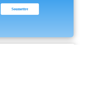
i vous convient concernant votre santé
 patients l’expertise du personnel,
ur de vos attentes. Notre pratique
s besoins, par exemple, nous sommes
er !