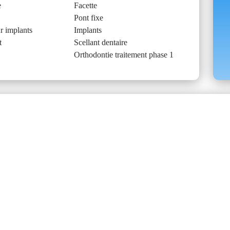
e
Facette
Pont fixe
r implants
Implants
t
Scellant dentaire
Orthodontie traitement phase 1
ue :
t Associés est de choisir ensemble et avec attention ce qu
de vos besoins, et nous mettons à la disposition de tous nos
our vous offrir un service complet et personnalisé à la haute
e plage horaire très variée afin de bien répondre à tous vo
ériode scolaire.
équipe de confiance et professionnelle ! Venez-nous rencontr