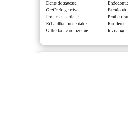
Dents de sagesse
Endodonti
Greffe de gencive
Parodontie
Prothèses partielles
Prothèse su
Réhabilitation dentaire
Ronflemen
Orthodontie numérique
Invisalign
À propos de la cliniq
Notre mission au Centre Ménard Morin e
buccodentaire. Nous sommes à l’écoute 
d’utiliser les technologies de pointe p
familiale et conviviable vous offre un
ouverts un samedi par mois durant la p
Vous retrouverez le sourire, avec une 