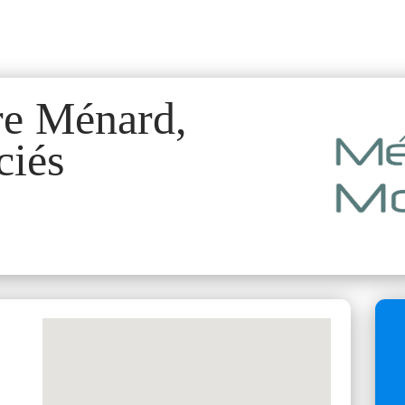
re Ménard,
ciés