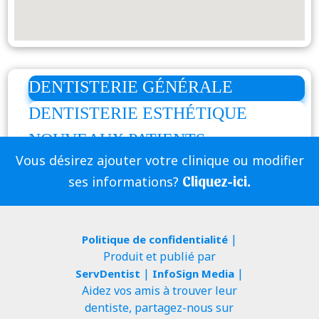
DENTISTERIE GÉNÉRALE
DENTISTERIE ESTHÉTIQUE
NOUVEAUX PATIENTS
Vous désirez ajouter votre clinique ou modifier
Cliquez-ici.
ses informations?
|
Politique de confidentialité
Produit et publié par
|
|
ServDentist
InfoSign Media
Aidez vos amis à trouver leur
dentiste, partagez-nous sur