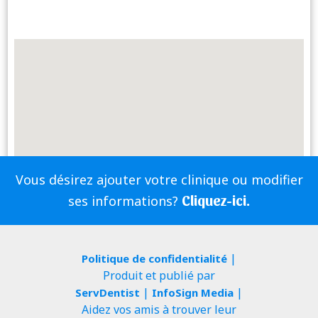
Vous désirez ajouter votre clinique ou modifier
Cliquez-ici.
ses informations?
|
Politique de confidentialité
Produit et publié par
|
|
ServDentist
InfoSign Media
Aidez vos amis à trouver leur