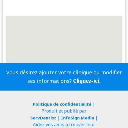
Vous désirez ajouter votre clinique ou modifier
Cliquez-ici.
ses informations?
|
Politique de confidentialité
Produit et publié par
|
|
ServDentist
InfoSign Media
Aidez vos amis à trouver leur