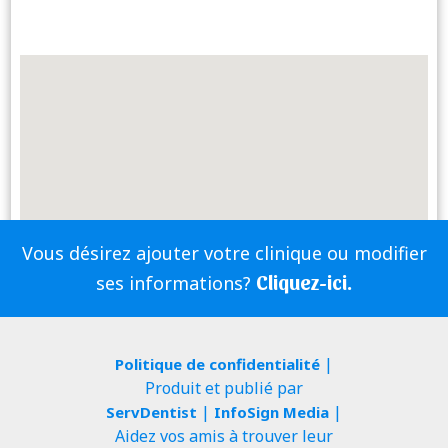
Vous désirez ajouter votre clinique ou modifier
Cliquez-ici.
ses informations?
|
Politique de confidentialité
Produit et publié par
|
|
ServDentist
InfoSign Media
Aidez vos amis à trouver leur