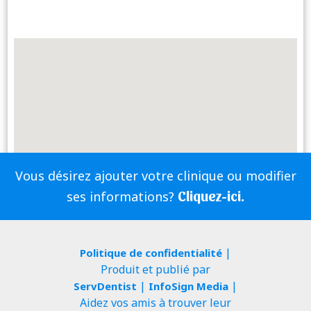
Vous désirez ajouter votre clinique ou modifier
Cliquez-ici.
ses informations?
|
Politique de confidentialité
Produit et publié par
|
|
ServDentist
InfoSign Media
Aidez vos amis à trouver leur