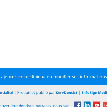
 ajouter votre clinique ou modifier ses information
| Produit et publié par
|
ntialité
ServDentist
InfoSign Med
ouver leur dentiste, partagez-nous sur