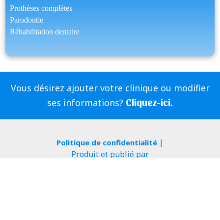
Prothèses complètes
Parodontie
Réhabilitation dentaire
Vous désirez ajouter votre clinique ou modifier
Cliquez-ici.
ses informations?
|
Politique de confidentialité
Produit et publié par
|
|
ServDentist
InfoSign Media
Aidez vos amis à trouver leur
dentiste, partagez-nous sur