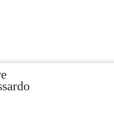
re
ssardo