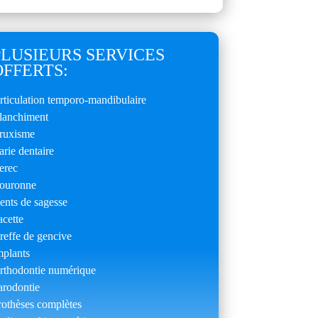
PLUSIEURS SERVICES
OFFERTS:
rticulation temporo-mandibulaire
lanchiment
ruxisme
arie dentaire
erec
ouronne
ents de sagesse
acette
reffe de gencive
mplants
rthodontie numérique
arodontie
rothèses complètes