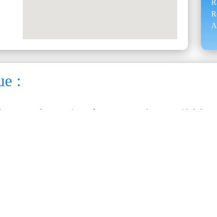
R
R
A
ue :
o propose à ses patients futurs et actuels une variété de s
 d’une équipe aguerrie et possédant un savoir-faire extensif
taire, ou pour le rétablir, la clinique peut avoir recours à 
tologie, la greffe, le traitement de canal, de la maladie paro
 aussi d’autres conditions, comme le bruxisme ou les trouble
 vers une clinique courtoise, professionnelle et soucieuse 