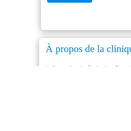
À propos de la cliniq
Le Centre dentaire Deslauriers Pissard
différents besoins. C’est donc entouré
choix en matière de santé buccale.
Pour le maintien de votre état buccoden
comme : le CEREC, l’extraction, l’implan
Les professionnels du cabinet abordent
(craquement, limitation à l’ouverture).
En cas d’urgence, ou pour vous tourner