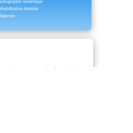
adiographie numérique
éhabilitation dentaire
ligneurs
oins leur permettant de répondre à
 que vous serez conseillé dans vos
diverses techniques et technologies
dontale ou l’esthétisme dentaire, etc.
s à l’articulation de la mâchoire
de rendre la dentisterie compréhensible