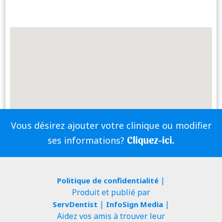
Vous désirez ajouter votre clinique ou modifier
Cliquez-ici.
ses informations?
|
Politique de confidentialité
Produit et publié par
|
|
ServDentist
InfoSign Media
Aidez vos amis à trouver leur