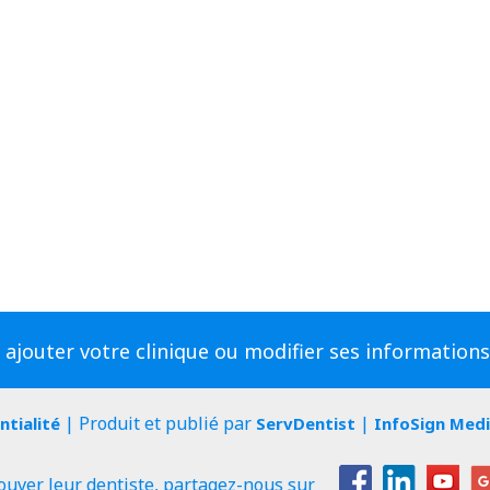
 ajouter votre clinique ou modifier ses information
| Produit et publié par
|
ntialité
ServDentist
InfoSign Med
ouver leur dentiste, partagez-nous sur