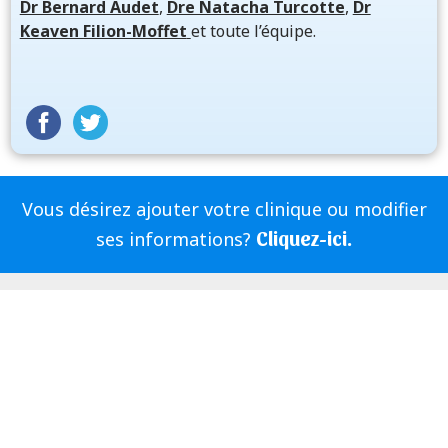
Dr Bernard Audet
,
Dre Natacha Turcotte
,
Dr
Keaven Filion-Moffet
et toute l’équipe.
Vous désirez ajouter votre clinique ou modifier
Cliquez-ici.
ses informations?
|
Politique de confidentialité
Produit et publié par
|
|
ServDentist
InfoSign Media
Aidez vos amis à trouver leur
dentiste, partagez-nous sur