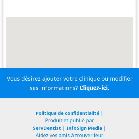
Vous désirez ajouter votre clinique ou modifier
Cliquez-ici.
ses informations?
|
Politique de confidentialité
Produit et publié par
|
|
ServDentist
InfoSign Media
Aidez vos amis à trouver leur