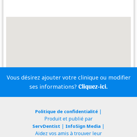
Vous désirez ajouter votre clinique ou modifier
Cliquez-ici.
ses informations?
|
Politique de confidentialité
Produit et publié par
|
|
ServDentist
InfoSign Media
Aidez vos amis à trouver leur