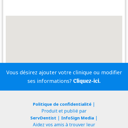
Vous désirez ajouter votre clinique ou modifier
Cliquez-ici.
ses informations?
|
Politique de confidentialité
Produit et publié par
|
|
ServDentist
InfoSign Media
Aidez vos amis à trouver leur