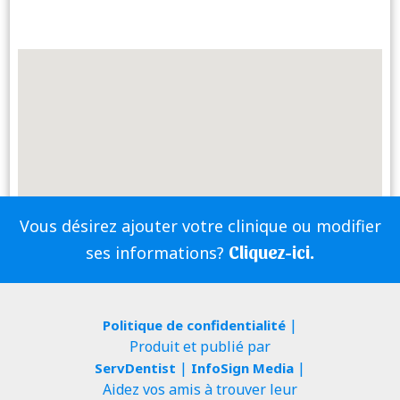
Vous désirez ajouter votre clinique ou modifier
Cliquez-ici.
ses informations?
|
Politique de confidentialité
Produit et publié par
|
|
ServDentist
InfoSign Media
Aidez vos amis à trouver leur