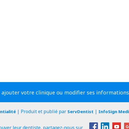
 ajouter votre clinique ou modifier ses information
| Produit et publié par
|
ntialité
ServDentist
InfoSign Med
ouver leur dentiste, partagez-nous sur