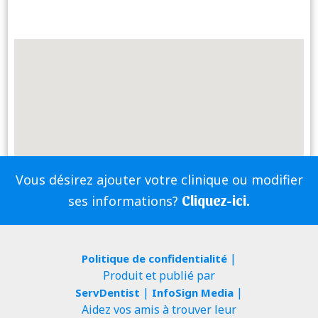
Vous désirez ajouter votre clinique ou modifier
Cliquez-ici.
ses informations?
|
Politique de confidentialité
Produit et publié par
|
|
ServDentist
InfoSign Media
Aidez vos amis à trouver leur