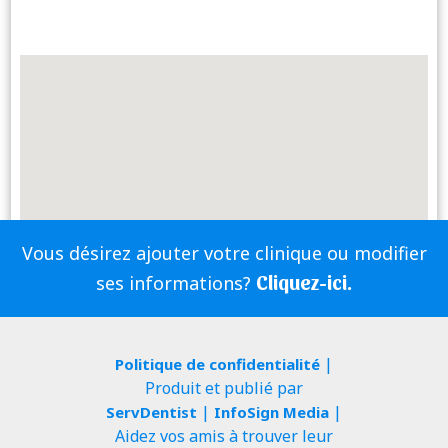
Vous désirez ajouter votre clinique ou modifier
Cliquez-ici.
ses informations?
|
Politique de confidentialité
Produit et publié par
|
|
ServDentist
InfoSign Media
Aidez vos amis à trouver leur