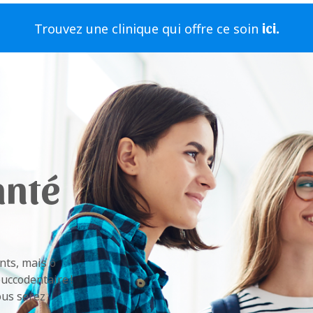
ici.
Trouvez une clinique qui offre ce soin
anté
nts, mais ô
uccodentaire !
ous serez