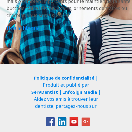
mais ô combien importants pour le maintien de la santé
buccodentaire ! Citron, sports, ornements dentaires ou
chocolat, vous serez surpris!
Lire
le blogue >
|
Politique de confidentialité
Produit et publié par
|
|
ServDentist
InfoSign Media
Aidez vos amis à trouver leur
dentiste, partagez-nous sur