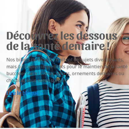
Découvrez les dessous
de la santé dentaire !
Nos billets de blogues traitent de sujets divertissants,
mais ô combien importants pour le maintien de la santé
buccodentaire ! Citron, sports, ornements dentaires ou
chocolat, vous serez surpris!
Lire
le blogue >