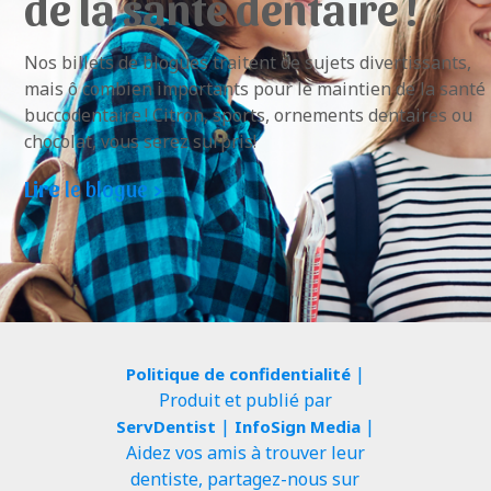
de la santé dentaire !
Nos billets de blogues traitent de sujets divertissants,
mais ô combien importants pour le maintien de la santé
buccodentaire ! Citron, sports, ornements dentaires ou
chocolat, vous serez surpris!
Lire
le blogue >
|
Politique de confidentialité
Produit et publié par
|
|
ServDentist
InfoSign Media
Aidez vos amis à trouver leur
dentiste, partagez-nous sur